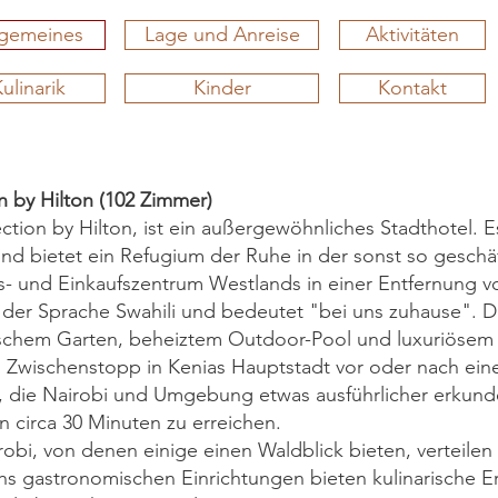
lgemeines
Lage und Anreise
Aktivitäten
ulinarik
Kinder
Kontakt
n by Hilton (102 Zimmer)
ction by Hilton, ist ein außergewöhnliches Stadthotel. 
d bietet ein Refugium der Ruhe in der sonst so geschäf
s- und Einkaufszentrum Westlands in einer Entfernung vo
er Sprache Swahili und bedeutet "bei uns zuhause". Di
schem Garten, beheiztem Outdoor-Pool und luxuriösem 
inen Zwischenstopp in Kenias Hauptstadt vor oder nach eine
e, die Nairobi und Umgebung etwas ausführlicher erkun
on circa 30 Minuten zu erreichen.
bi, von denen einige einen Waldblick bieten, verteilen 
 gastronomischen Einrichtungen bieten kulinarische Er