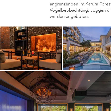
angrenzenden im Karura Fores
Vogelbeobachtung, Joggen un
werden angeboten.