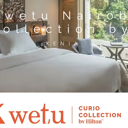
Kwetu Nairo
Collection b
KENIA